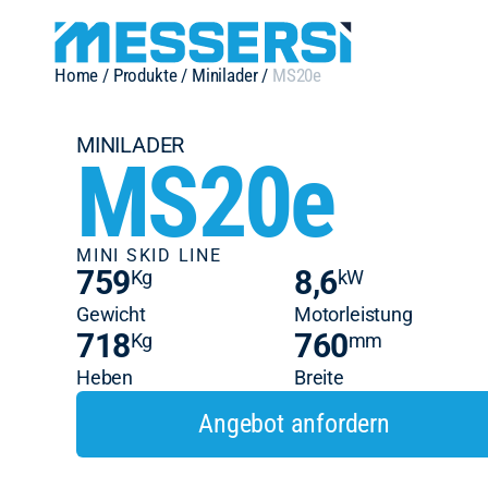
Home
/
Produkte
/
Minilader
/
MS20e
MINILADER
MS20e
MINI SKID LINE
759
8,6
Kg
kW
Gewicht
Motorleistung
718
760
Kg
mm
Heben
Breite
Angebot anfordern