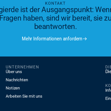
KONTAKT
ierde ist der Ausgangspunkt: Wen
Fragen haben, sind wir bereit, sie z
beantworten.
Mehr Informationen anfordern
UNTERNEHMEN
DI
Di
Über uns
Nachrichten
K
Notizen
In
Arbeiten Sie mit uns
Ein