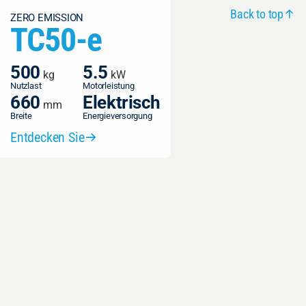
Back to top
ZERO EMISSION
TC50-e
500
1200
5.5
2x2
kg
kg
kW
kW
Nutzlast
Nutzlast
Motorleistung
Motorleistung
660
800
Elektrisch
Elektrisch
mm
mm
Breite
Breite
Energieversorgung
Energieversorgung
Entdecken Sie