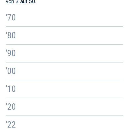
von 3 auf 50.
'70
'80
'90
'00
'10
'20
'22