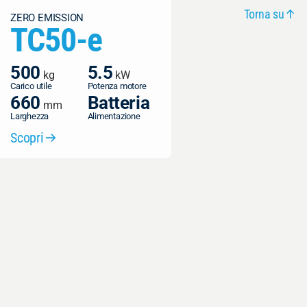
Torna su
ZERO EMISSION
TC50-e
500
1200
1500
5.5
2x2
2x3
kg
kg
kg
kW
kW
kW
Carico utile
Carico utile
Carico utile
Potenza motore
Potenza motore
Potenza motore
660
800
1100
Batteria
Batteria
Batteria
mm
mm
mm
Larghezza
Larghezza
Larghezza
Alimentazione
Alimentazione
Alimentazione
Scopri