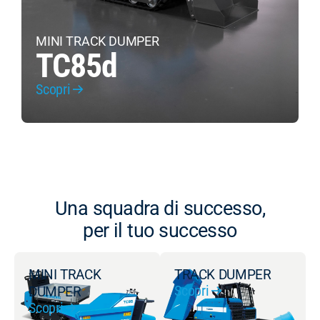
MINI TRACK DUMPER
TC85d
Scopri
S
Una squadra di successo,
per il tuo successo
MINI TRACK
TRACK DUMPER
Scopri
DUMPER
Scopri