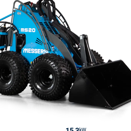
15,3
kW