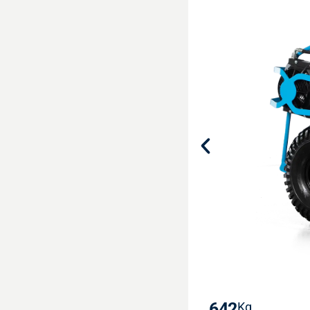
642
Kg