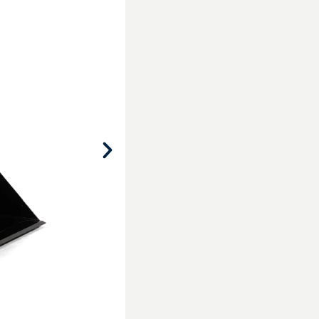
570
Kg