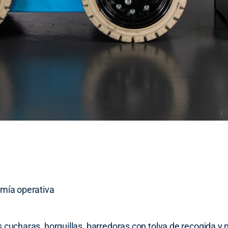
omía operativa
cucharas, horquillas, barredoras con tolva de recogida y m