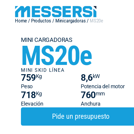
Home
/
Productos
/
Minicargadoras
/
MS20e
MINI CARGADORAS
MS20e
MINI SKID LÍNEA
759
8,6
Kg
kW
Peso
Potencia del motor
718
760
Kg
mm
Elevación
Anchura
Pide un presupuesto