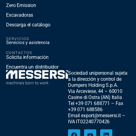
Zero Emission
Excavadoras
Descarga el catálogo
SERVICIOS
Servicios y asistencia
CONTACTOS
Solicita información
Encuentra un distribuidor
Sociedad unipersonal sujeta
a la dirección y control de
Dumpers Holding S.p.A.
Via Arceviese, 44 – 60010
Casine di Ostra (AN) Italia
Tel +39 071 688771 – Fax
+39 071 688586
Email export@messersi.it –
IVA IT02240770426