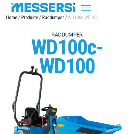
Home
/
Produkte
/
Raddumper
/
WD100c-WD100
RADDUMPER
WD100c-
WD100