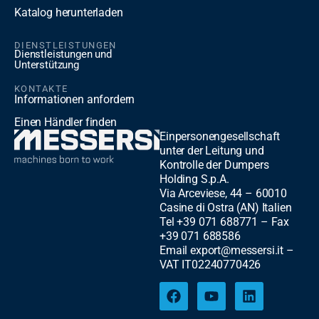
Katalog herunterladen
DIENSTLEISTUNGEN
Dienstleistungen und
Unterstützung
KONTAKTE
Informationen anfordern
Einen Händler finden
Einpersonengesellschaft
unter der Leitung und
Kontrolle der Dumpers
Holding S.p.A.
Via Arceviese, 44 – 60010
Casine di Ostra (AN) Italien
Tel +39 071 688771 – Fax
+39 071 688586
Email export@messersi.it –
VAT IT02240770426