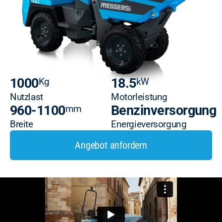
1000
18.5
Kg
kW
Nutzlast
Motorleistung
960-1100
Benzinversorgung
mm
Breite
Energieversorgung
Angebot anfordern