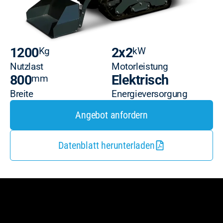
1200
2x2
Kg
kW
Nutzlast
Motorleistung
800
Elektrisch
mm
Breite
Energieversorgung
Angebot anfordern
Datenblatt herunterladen