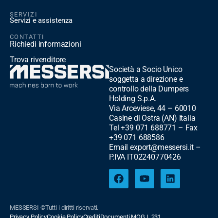
SERVIZI
Servizi e assistenza
CONTATTI
Richiedi informazioni
Trova rivenditore
Società a Socio Unico
soggetta a direzione e
controllo della Dumpers
Holding S.p.A.
Via Arceviese, 44 – 60010
Casine di Ostra (AN) Italia
Tel +39 071 688771 – Fax
+39 071 688586
Email export@messersi.it –
P.IVA IT02240770426
MESSERSI ©Tutti i diritti riservati.
Privacy Policy
Cookie Policy
Crediti
Documenti MOG L.231