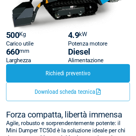
500
4.9
Kg
kW
Carico utile
Potenza motore
660
Diesel
mm
Larghezza
Alimentazione
Richiedi preventivo
Download scheda tecnica
Forza compatta, libertà immensa
Agile, robusto e sorprendentemente potente: il
Mini Dumper TC50d è la soluzione ideale per chi