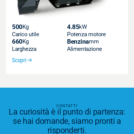
500
Kg
4.85
kW
Carico utile
Potenza motore
660
Kg
Benzina
mm
Larghezza
Alimentazione
Scopri
CONTATTI
La curiosità è il punto di partenza:
se hai domande, siamo pronti a
risponderti.