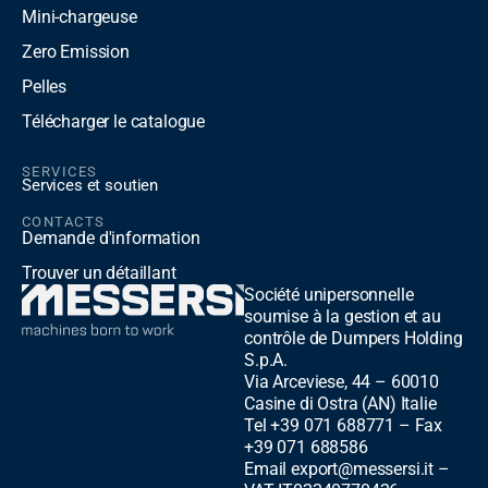
Mini-chargeuse
Zero Emission
Pelles
Télécharger le catalogue
SERVICES
Services et soutien
CONTACTS
Demande d'information
Trouver un détaillant
Société unipersonnelle
soumise à la gestion et au
contrôle de Dumpers Holding
S.p.A.
Via Arceviese, 44 – 60010
Casine di Ostra (AN) Italie
Tel +39 071 688771 – Fax
+39 071 688586
Email export@messersi.it –