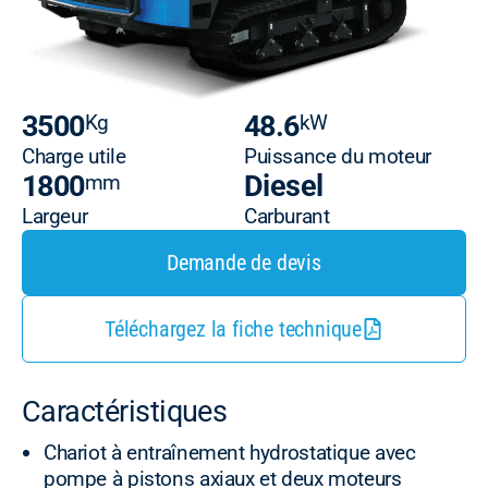
3500
48.6
Kg
kW
Charge utile
Puissance du moteur
1800
Diesel
mm
Largeur
Carburant
Demande de devis
Téléchargez la fiche technique
Caractéristiques
Chariot à entraînement hydrostatique avec
pompe à pistons axiaux et deux moteurs