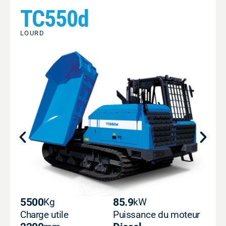
TC550d
LOURD
5500
Kg
85.9
kW
Charge utile
Puissance du moteur