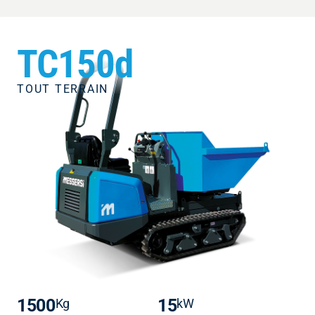
TC150d
TOUT TERRAIN
1500
15
Kg
kW