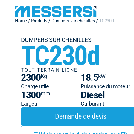
Home
/
Produits
/
Dumpers sur chenilles
/
TC230d
DUMPERS SUR CHENILLES
TC230d
TOUT TERRAIN LIGNE
2300
18.5
Kg
kW
Charge utile
Puissance du moteur
1300
Diesel
mm
Largeur
Carburant
Demande de devis