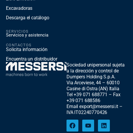
Excavadoras
Descarga el catálogo
SERVICIOS
Servicios y asistencia
CONTACTOS
Solicita información
Encuentra un distribuidor
Sociedad unipersonal sujeta
a la dirección y control de
Dumpers Holding S.p.A.
Via Arceviese, 44 – 60010
Casine di Ostra (AN) Italia
Tel +39 071 688771 – Fax
+39 071 688586
Email export@messersi.it –
IVA IT02240770426