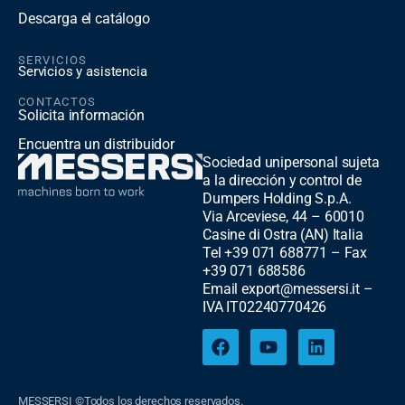
Descarga el catálogo
SERVICIOS
Servicios y asistencia
CONTACTOS
Solicita información
Encuentra un distribuidor
Sociedad unipersonal sujeta
a la dirección y control de
Dumpers Holding S.p.A.
Via Arceviese, 44 – 60010
Casine di Ostra (AN) Italia
Tel +39 071 688771 – Fax
+39 071 688586
Email export@messersi.it –
IVA IT02240770426
MESSERSI ©Todos los derechos reservados.